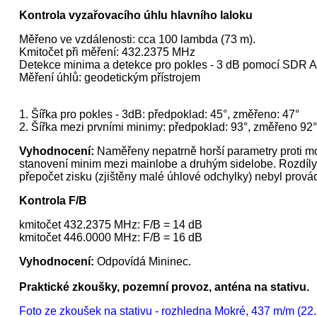
Kontrola vyzařovacího úhlu hlavního laloku
Měřeno ve vzdálenosti: cca 100 lambda (73 m).
Kmitočet při měření: 432.2375 MHz
Detekce minima a detekce pro pokles - 3 dB pomocí SDR 
Měření úhlů: geodetickým přístrojem
1. Šířka pro pokles - 3dB: předpoklad: 45°, změřeno: 47°
2. Šířka mezi prvními minimy: předpoklad: 93°, změřeno 92°
Vyhodnocení:
Naměřeny nepatrně horší parametry proti mo
stanovení minim mezi mainlobe a druhým sidelobe. Rozdíly
přepočet zisku (zjištěny malé úhlové odchylky) nebyl prová
Kontrola F/B
kmitočet 432.2375 MHz: F/B = 14 dB
kmitočet 446.0000 MHz: F/B = 16 dB
Vyhodnocení:
Odpovídá Mininec.
Praktické zkoušky, pozemní provoz, anténa na stativu.
Foto ze zkoušek na stativu - rozhledna Mokré, 437 m/m (22