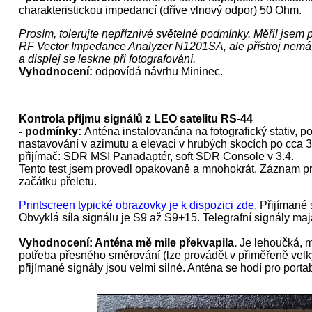
charakteristickou impedancí (dříve vlnový odpor) 50 Ohm.
Prosím, tolerujte nepříznivé světelné podmínky. Měřil jsem p
RF Vector Impedance Analyzer N1201SA, ale přístroj nemá do
a displej se leskne při fotografování.
Vyhodnocení:
odpovídá návrhu Mininec.
Kontrola příjmu signálů z LEO satelitu RS-44
- podmínky:
Anténa instalovanána na fotografický stativ, po
nastavování v azimutu a elevaci v hrubých skocích po cca 3
přijímač: SDR MSI Panadaptér, soft SDR Console v 3.4.
Tento test jsem provedl opakovaně a mnohokrát. Záznam pr
začátku přeletu.
Printscreen typické obrazovky je k dispozici zde.
Přijímané s
Obvyklá síla signálu je S9 až S9+15. Telegrafní signály m
Vyhodnocení: Anténa mě mile překvapila.
Je lehoučká, má
potřeba přesného směrování (lze provádět v přiměřeně velký
přijímané signály jsou velmi silné. Anténa se hodí pro portabl