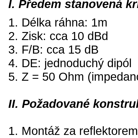
I. Předem stanovená kri
1. Délka ráhna: 1m
2. Zisk: cca 10 dBd
3. F/B: cca 15 dB
4. DE: jednoduchý dipól
5. Z = 50 Ohm (impedan
II. Požadované konstru
1. Montáž za reflektorem