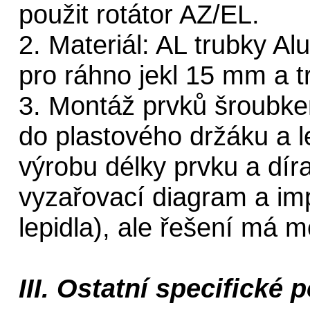
použit rotátor AZ/EL.
2. Materiál: AL trubky 
pro ráhno jekl 15 mm a 
3. Montáž prvků šroubke
do plastového držáku a l
výrobu délky prvku a dí
vyzařovací diagram a imp
lepidla), ale řešení má 
III. Ostatní specifické