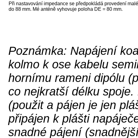
Při nastavování impedance se předpokládá provedení malé 
do 88 mm. Mé anténě vyhovuje poloha DE = 80 mm.
Poznámka: Napájení koaxi
kolmo k ose kabelu semir
hornímu rameni dipólu (př
co nejkratší délku spoje
(použit a pájen je jen p
připájen k plášti napáje
snadné pájení (snadnější