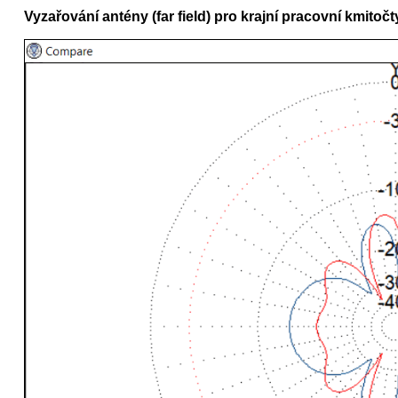
Vyzařování antény (far field) pro krajní pracovní kmitoč