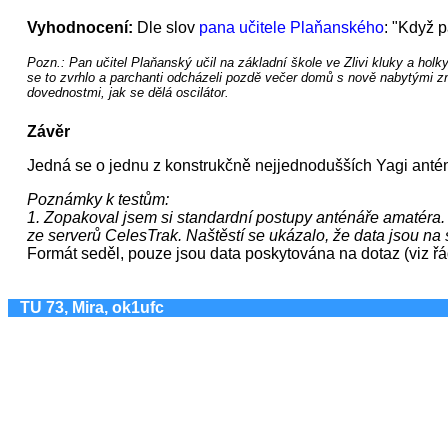
Vyhodnocení:
Dle slov
pana učitele Plaňanského
: "Když p
Pozn.: Pan učitel Plaňanský učil na základní škole ve Zlivi kluky a holk
se to zvrhlo a parchanti odcházeli pozdě večer domů s nově nabytými zna
dovednostmi, jak se dělá oscilátor.
Závěr
Jedná se o jednu z konstrukčně nejjednodušších Yagi anté
Poznámky k testům:
1. Zopakoval jsem si standardní postupy anténáře amatéra. 
ze serverů CelesTrak. Naštěstí se ukázalo, že data jsou na 
Formát seděl, pouze jsou data poskytována na dotaz (viz řá
TU 73, Mira, ok1ufc