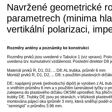
Navržené geometrické r
parametrech (minima hlav
vertikální polarizaci, im
Rozměry antény a poznámky ke konstrukci
Rozměry prvků jsou uvedené v Tabulce 1 (viz vpravo). Polo
uvedena tzv. kumulativní vzdálenost. Poslední direktor D8 
Materiál prvků R, D1, D2, ... D8: AL trubka, průměr 6 mm
Montáž prvků R, D1, D2, ... D8: s použitím plastových držá
DE: napájený prvek (jednoduchý dipól) je vyroben z AL tru
o vnitřním průměru 6 mm a s použitím laminátové tyčky o p
zalepena do plastového držáku OK5IM uprostřed. Na přeční
trubky DE. Trubky DE jsou po stranách, v blízkosti plasto
montována pájecí oka (průměr 3 mm), která směřují podél os
"semirigid" o průměru 3.96 mm.