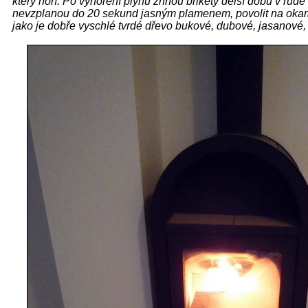
který hoří. Po vyhoření plynů žhnou brikety delší dobu v rudé
nevzplanou do 20 sekund jasným plamenem, povolit na okamžik
jako je dobře vyschlé tvrdé dřevo bukové, dubové, jasanové, č