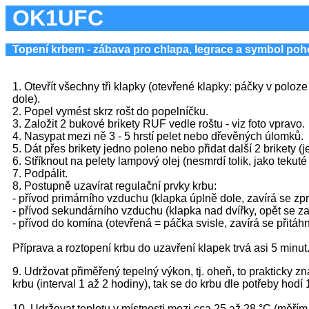
OK1UFC
Topení krbem - zábava pro chlapa, legrace a symbol po
1. Otevřít všechny tři klapky (otevřené klapky: páčky v poloz
dole).
2. Popel vymést skrz rošt do popelníčku.
3. Založit 2 bukové brikety RUF vedle roštu - viz foto vpravo.
4. Nasypat mezi ně 3 - 5 hrstí pelet nebo dřevěných úlomků.
5. Dát přes brikety jedno poleno nebo přidat další 2 brikety (j
6. Stříknout na pelety lampový olej (nesmrdí tolik, jako tekut
7. Podpálit.
8. Postupně uzavírat regulační prvky krbu:
- přívod primárního vzduchu (klapka úplně dole, zavírá se zp
- přívod sekundárního vzduchu (klapka nad dvířky, opět se za
- přívod do komína (otevřená = páčka svisle, zavírá se přitáh
Příprava a roztopení krbu do uzavření klapek trvá asi 5 minut
9. Udržovat přiměřený tepelný výkon, tj. oheň, to prakticky 
krbu (interval 1 až 2 hodiny), tak se do krbu dle potřeby hodí 
10. Udržovat teplotu v místnosti mezi cca 25 až 28 °C (měří