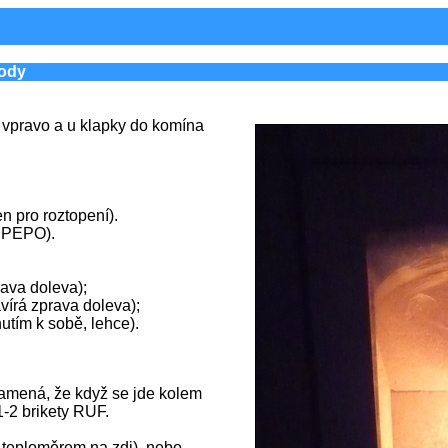
hody
e vpravo a u klapky do komína
en pro roztopení).
é PEPO).
rava doleva);
vírá zprava doleva);
nutím k sobě, lehce).
.
znamená, že když se jde kolem
1-2 brikety RUF.
m teploměrem na zdi), nebo