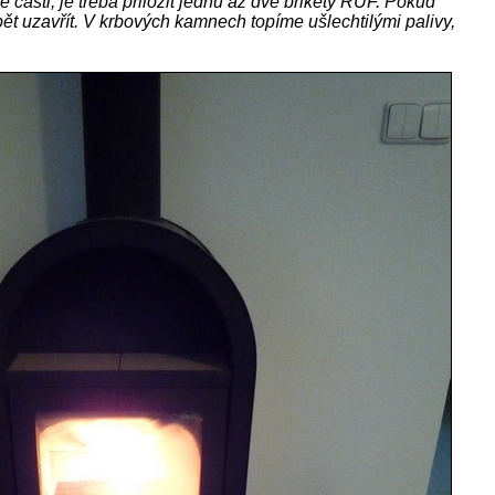
 části, je třeba přiložit jednu až dvě brikety RUF. Pokud
t uzavřít. V krbových kamnech topíme ušlechtilými palivy,