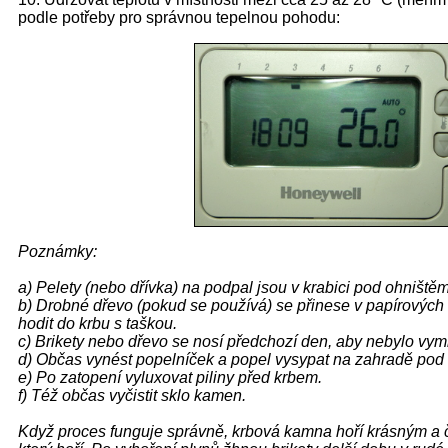
podle potřeby pro správnou tepelnou pohodu:
Poznámky:
a) Pelety (nebo dřívka) na podpal jsou v krabici pod ohništěm
b) Drobné dřevo (pokud se používá) se přinese v papírových
hodit do krbu s taškou.
c) Brikety nebo dřevo se nosí předchozí den, aby nebylo vym
d) Občas vynést popelníček a popel vysypat na zahradě pod 
e) Po zatopení vyluxovat piliny před krbem.
f) Též občas vyčistit sklo kamen.
Když proces funguje správně, krbová kamna hoří krásným a č