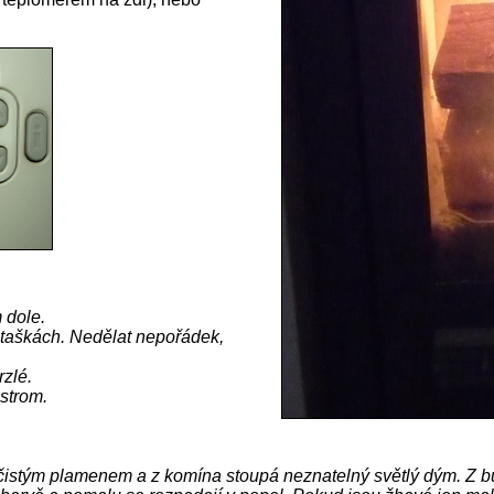
 dole.
 taškách. Nedělat nepořádek,
rzlé.
strom.
istým plamenem a z komína stoupá neznatelný světlý dým. Z bu