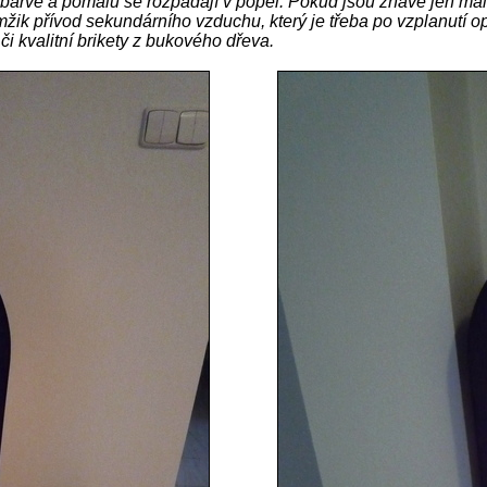
 barvě a pomalu se rozpadají v popel. Pokud jsou žhavé jen malé
 přívod sekundárního vzduchu, který je třeba po vzplanutí opě
i kvalitní brikety z bukového dřeva.