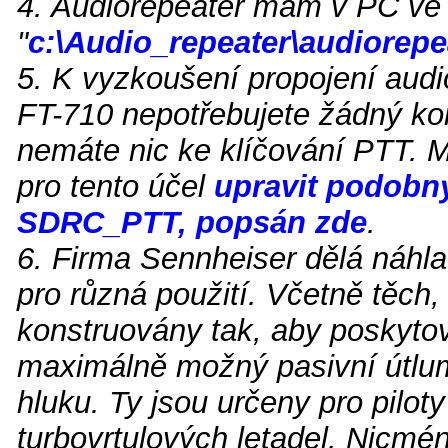
4. Audiorepeater mám v PC ve 
"
c:\Audio_repeater\audiorepe
5. K vyzkoušení propojení aud
FT-710 nepotřebujete žádný kon
nemáte nic ke klíčování PTT. 
pro tento účel
upravit podobn
SDRC_PTT, popsán zde
.
6. Firma Sennheiser dělá náhl
pro různá použití. Včetně těch,
konstruovány tak, aby poskyto
maximálně možný pasivní útlu
hluku. Ty jsou určeny pro piloty
turbovrtulových letadel. Nicméně