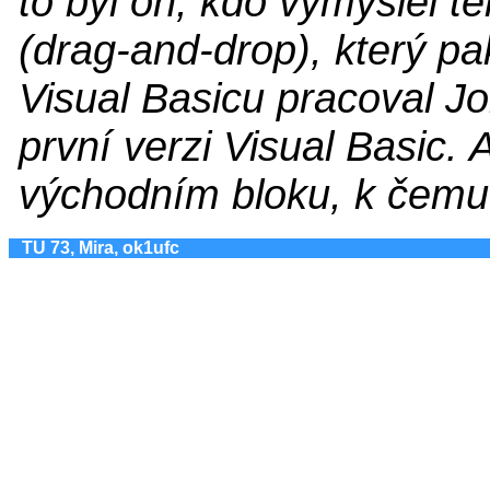
to byl on, kdo vymyslel t
(drag-and-drop), který p
Visual Basicu pracoval Jo
první verzi Visual Basic. 
východním bloku, k čemu j
TU 73, Mira, ok1ufc