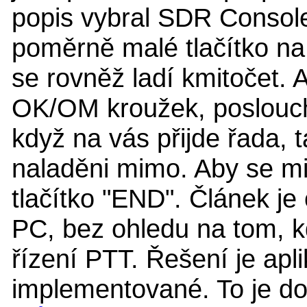
popis vybral SDR Consol
poměrně malé tlačítko na 
se rovněž ladí kmitočet. A
OK/OM kroužek, poslouch
když na vás přijde řada, 
naladěni mimo. Aby se m
tlačítko "END". Článek je
PC, bez ohledu na tom, kd
řízení PTT. Řešení je apli
implementované. To je dom