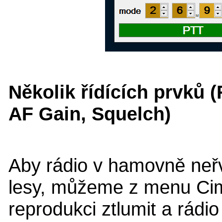
Několik řídících prvků 
AF Gain, Squelch)
Aby rádio v hamovně neřv
lesy, můžeme z menu Ci
reprodukci ztlumit a rád