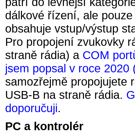
patří do levnější kategor
dálkové řízení, ale pouz
obsahuje vstup/výstup st
Pro propojení zvukovky r
straně rádia) a
COM portů
jsem popsal v roce 2020 (
samozřejmě propojujete 
USB-B na straně rádia.
G
doporučuji
.
PC a kontrolér