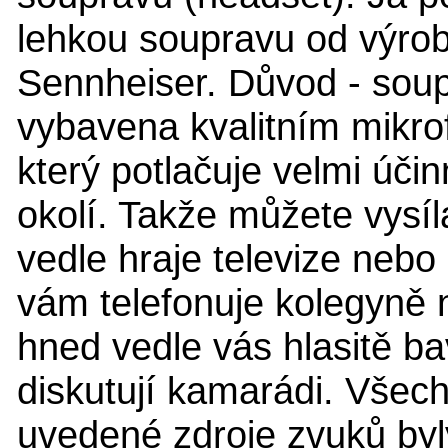
lehkou soupravu od výro
Sennheiser. Důvod - soup
vybavena kvalitním mikr
který potlačuje velmi účin
okolí. Takže můžete vysíla
vedle hraje televize nebo 
vám telefonuje kolegyně 
hned vedle vás hlasitě ba
diskutují kamarádi. Všec
uvedené zdroje zvuků byl