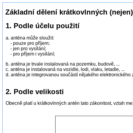
Základní dělení krátkovlnných (nejen
1. Podle účelu použití
a. anténa může sloužit:
- pouze pro příjem;
- jen pro vysílání;
- pro příjem i vysílání;
b. anténa je trvale instalovaná na pozemku, budově, ...
c. anténa je instalovaná na vozidle, lodi, vlaku, letadle, ...
d. anténa je integrovanou součástí nějakého elektronického za
2
. Podle velikosti
Obecně platí u krátkovlnných antén tato zákonitost, vztah mez