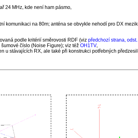
ař 24 MHz, kde není ham pásmo,
tní komunikaci na 80m; anténa se obvykle nehodí pro DX meziko
ovaná podle kritérií směrovosti RDF (viz
předchozí strana, odst.
šumové číslo (Noise Figure); viz též
OH1TV
,
n u stávajících RX, ale také při konstrukci potřebných předzes