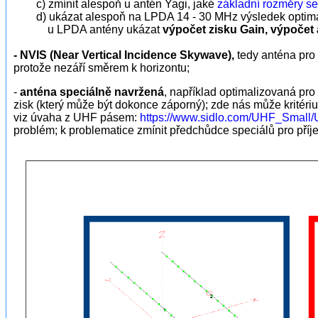
c) zmínit alespoň u antén Yagi, jaké
základní rozměry se
d) ukázat alespoň na LPDA 14 - 30 MHz výsledek optimal
u LPDA antény ukázat
výpočet zisku Gain, výpočet
- NVIS (Near Vertical Incidence Skywave),
tedy anténa pro
protože nezáří směrem k horizontu;
-
anténa speciálně navržená
, například optimalizovaná pro
zisk (který může být dokonce záporný); zde nás může kritér
viz úvaha z UHF pásem:
https://www.sidlo.com/UHF_Small
problém; k problematice zmínit předchůdce speciálů pro pří