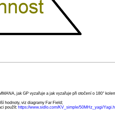
MMANA, jak GP vyzařuje a jak vyzařuje při otočení o 180° kole
 hodnoty, viz diagramy Far Field;
ci použít:
https://www.sidlo.com/KV_simple/50MHz_yagi/Yagi.