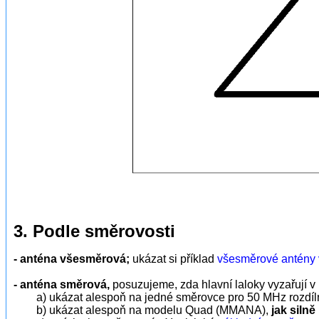
3. Podle směrovosti
- anténa všesměrová;
ukázat si příklad
všesměrové antény v
- anténa směrová,
posuzujeme, zda hlavní laloky vyzařují
a) ukázat alespoň na jedné směrovce pro 50 MHz rozdílnost
b) ukázat alespoň na modelu Quad (MMANA),
jak silně