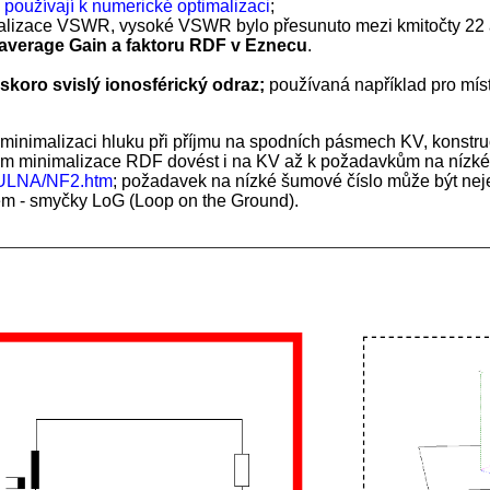
 používají k numerické optimalizaci
;
izace VSWR, vysoké VSWR bylo přesunuto mezi kmitočty 22 
 average Gain a faktoru RDF v Eznecu
.
skoro svislý ionosférický odraz;
používaná například pro mís
 minimalizaci hluku při příjmu na spodních pásmech KV, konstru
ium minimalizace RDF dovést i na KV až k požadavkům na nízké 
/ULNA/NF2.htm
; požadavek na nízké šumové číslo může být neje
jem - smyčky LoG (Loop on the Ground).